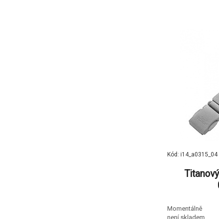
Kód: i14_a0315_04
Titanov
Momentálně
není skladem