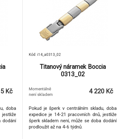
Kód: i14_a0313_02
ia
Titanový náramek Boccia
0313_02
Momentálně
15 Kč
4 220 Kč
není skladem
du, doba
Pokud je šperk v centrálním skladu, doba
jestliže
expedice je 14-21 pracovních dnů, jestliže
a dodání
šperk skladem není, může se doba dodání
prodloužit až na 4-6 týdnů.