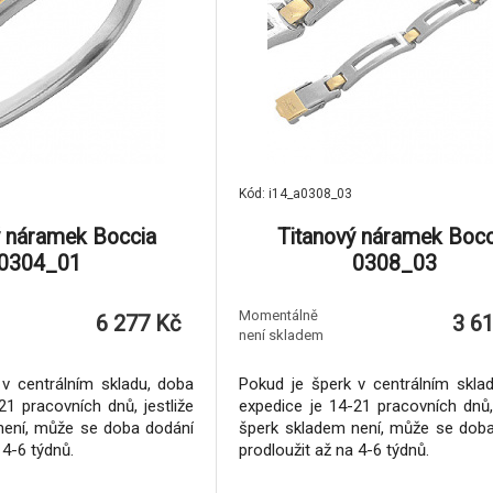
Kód: i14_a0308_03
ý náramek Boccia
Titanový náramek Bocc
0304_01
0308_03
Momentálně
6 277 Kč
3 6
není skladem
v centrálním skladu, doba
Pokud je šperk v centrálním skla
21 pracovních dnů, jestliže
expedice je 14-21 pracovních dnů, 
není, může se doba dodání
šperk skladem není, může se dob
 4-6 týdnů.
prodloužit až na 4-6 týdnů.