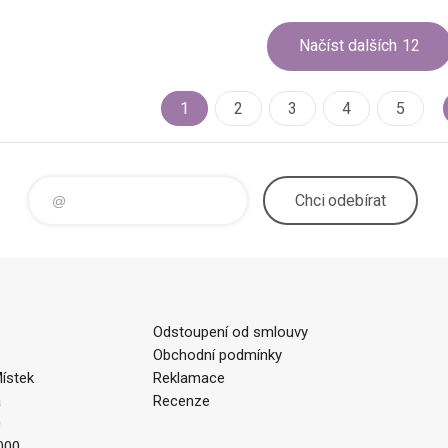
Načíst dalších
12
1
2
3
4
5
Chci
odebírat
Odstoupení od smlouvy
Obchodní podmínky
ístek
Reklamace
a
Recenze
0
000