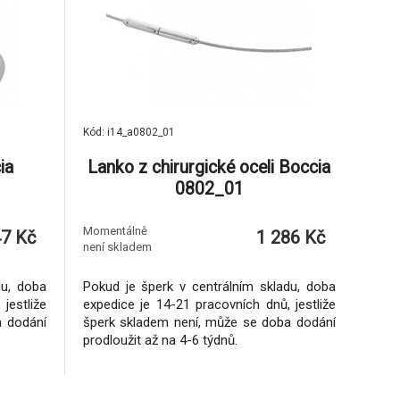
Kód: i14_a0802_01
ia
Lanko z chirurgické oceli Boccia
0802_01
Momentálně
47 Kč
1 286 Kč
není skladem
du, doba
Pokud je šperk v centrálním skladu, doba
jestliže
expedice je 14-21 pracovních dnů, jestliže
a dodání
šperk skladem není, může se doba dodání
prodloužit až na 4-6 týdnů.