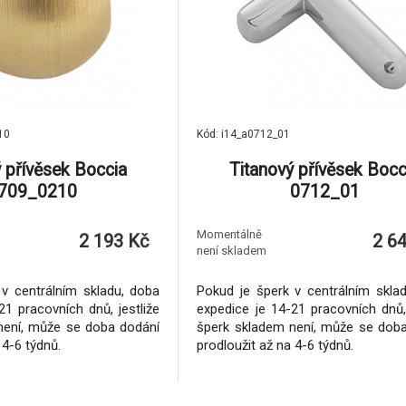
10
Kód: i14_a0712_01
ý přívěsek Boccia
Titanový přívěsek Bocc
709_0210
0712_01
Momentálně
2 193 Kč
2 6
není skladem
v centrálním skladu, doba
Pokud je šperk v centrálním skla
21 pracovních dnů, jestliže
expedice je 14-21 pracovních dnů, 
není, může se doba dodání
šperk skladem není, může se dob
 4-6 týdnů.
prodloužit až na 4-6 týdnů.