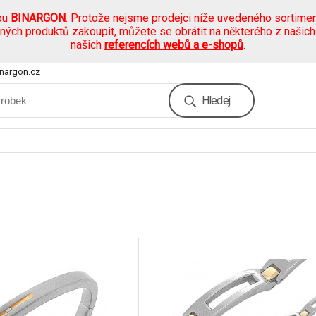
pu
BINARGON
. Protože nejsme prodejci níže uvedeného sortimen
ených produktů zakoupit, můžete se obrátit na některého z našic
našich
referencích webů a e-shopů
.
nargon.cz
Hledej