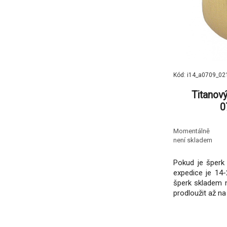
Kód: i14_a0709_02
Titanov
0
Momentálně
není skladem
Pokud je šperk 
expedice je 14-
šperk skladem 
prodloužit až na