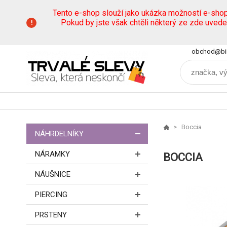
Tento e-shop slouží jako ukázka možností e-sho
Pokud by jste však chtěli některý ze zde uved
obchod@bi
Boccia
NÁHRDELNÍKY
NÁRAMKY
BOCCIA
NÁUŠNICE
PIERCING
PRSTENY