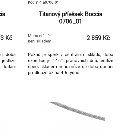
Kód: i14_a0706_01
ia
Titanový přívěsek Boccia
0706_01
Momentálně
03 Kč
2 859 Kč
není skladem
du, doba
Pokud je šperk v centrálním skladu, doba
jestliže
expedice je 14-21 pracovních dnů, jestliže
a dodání
šperk skladem není, může se doba dodání
prodloužit až na 4-6 týdnů.