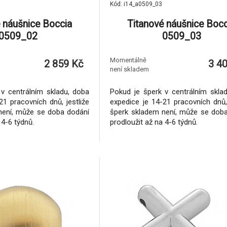
Kód: i14_a0509_03
 náušnice Boccia
Titanové náušnice Bocc
0509_02
0509_03
Momentálně
2 859 Kč
3 4
není skladem
v centrálním skladu, doba
Pokud je šperk v centrálním skla
21 pracovních dnů, jestliže
expedice je 14-21 pracovních dnů, 
není, může se doba dodání
šperk skladem není, může se dob
 4-6 týdnů.
prodloužit až na 4-6 týdnů.