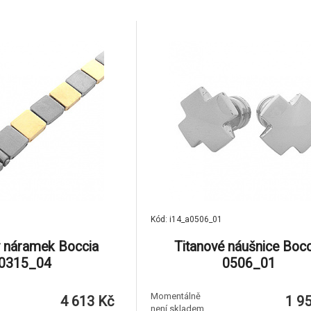
Kód: i14_a0506_01
ý náramek Boccia
Titanové náušnice Bocc
0315_04
0506_01
Momentálně
4 613 Kč
1 9
není skladem