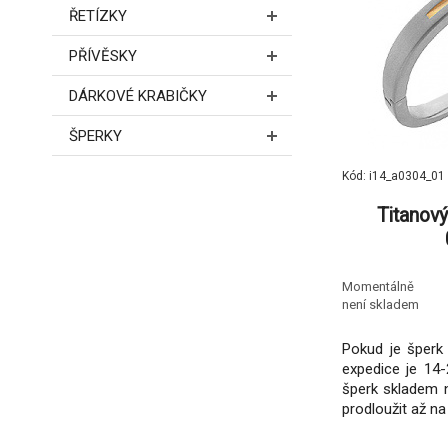
ŘETÍZKY
PŘÍVĚSKY
DÁRKOVÉ KRABIČKY
ŠPERKY
Kód: i14_a0304_01
Titanov
Momentálně
není skladem
Pokud je šperk 
expedice je 14-
šperk skladem 
prodloužit až na