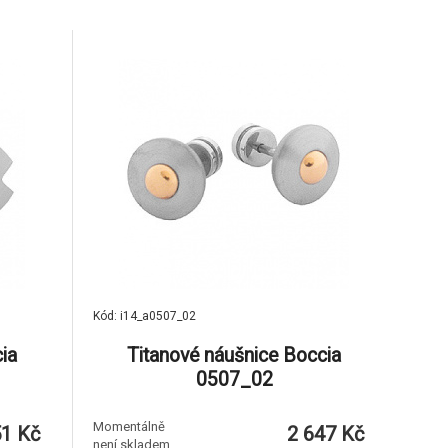
Kód: i14_a0507_02
ia
Titanové náušnice Boccia
0507_02
Momentálně
51 Kč
2 647 Kč
není skladem