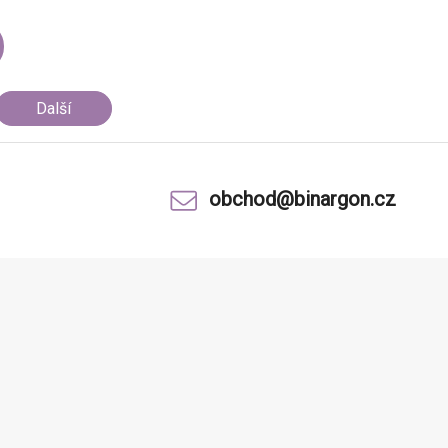
Další
obchod@binargon.cz