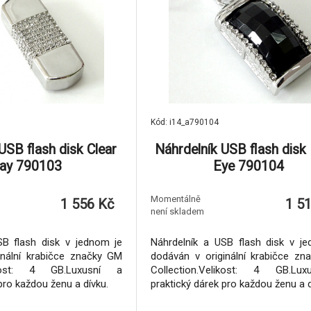
Kód: i14_a790104
USB flash disk Clear
Náhrdelník USB flash disk
ay 790103
Eye 790104
Momentálně
1 556 Kč
1 5
není skladem
SB flash disk v jednom je
Náhrdelník a USB flash disk v j
inální krabičce značky GM
dodáván v originální krabičce z
likost: 4 GB.Luxusní a
Collection.Velikost: 4 GB.Lu
pro každou ženu a dívku.
praktický dárek pro každou ženu a d