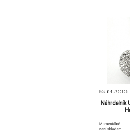
Kód: i14_a790106
Náhrdelník 
H
Momentálně
není skladem