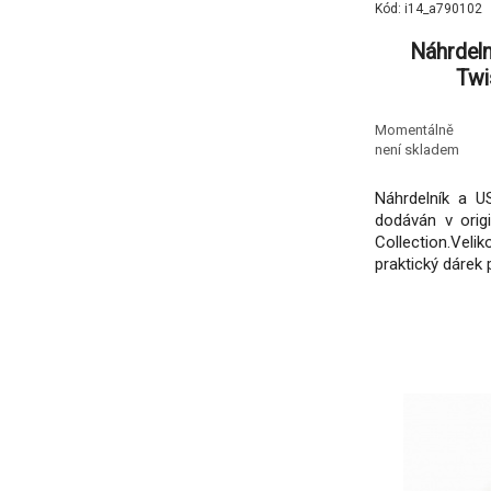
Kód: i14_a790102
Náhrdeln
Twi
Momentálně
není skladem
Náhrdelník a U
dodáván v orig
Collection.Ve
praktický dárek 