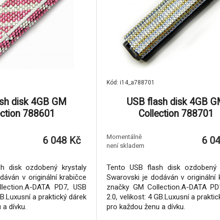
Kód: i14_a788701
ash disk 4GB GM
USB flash disk 4GB 
ection 788601
Collection 788701
Momentálně
6 048 Kč
6 0
není skladem
h disk ozdobený krystaly
Tento USB flash disk ozdobený k
dáván v originální krabičce
Swarovski je dodáván v originální 
lection.A-DATA PD7, USB
značky GM Collection.A-DATA PD
 GB.Luxusní a praktický dárek
2.0, velikost: 4 GB.Luxusní a prakti
 a dívku.
pro každou ženu a dívku.