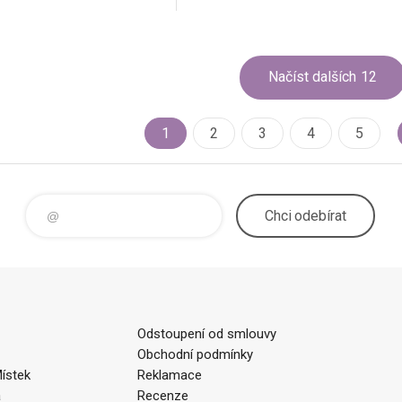
Načíst dalších
12
1
2
3
4
5
Chci
odebírat
Odstoupení od smlouvy
Obchodní podmínky
ístek
Reklamace
a
Recenze