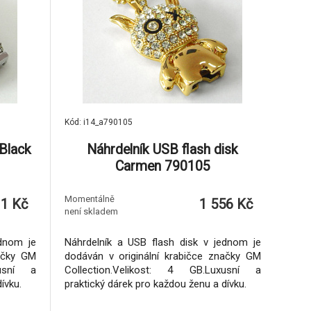
Kód: i14_a790105
 Black
Náhrdelník USB flash disk
Carmen 790105
Momentálně
11 Kč
1 556 Kč
není skladem
ednom je
Náhrdelník a USB flash disk v jednom je
načky GM
dodáván v originální krabičce značky GM
xusní a
Collection.Velikost: 4 GB.Luxusní a
ívku.
praktický dárek pro každou ženu a dívku.