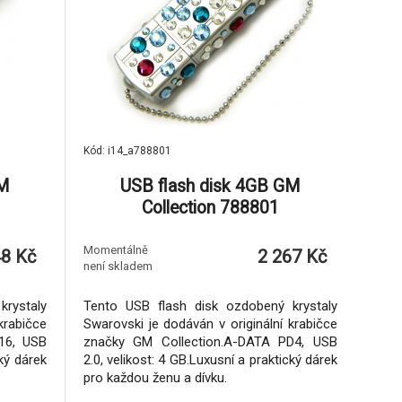
Kód: i14_a788801
GM
USB flash disk 4GB GM
Collection 788801
Momentálně
48 Kč
2 267 Kč
není skladem
rystaly
Tento USB flash disk ozdobený krystaly
krabičce
Swarovski je dodáván v originální krabičce
16, USB
značky GM Collection.A-DATA PD4, USB
cký dárek
2.0, velikost: 4 GB.Luxusní a praktický dárek
pro každou ženu a dívku.