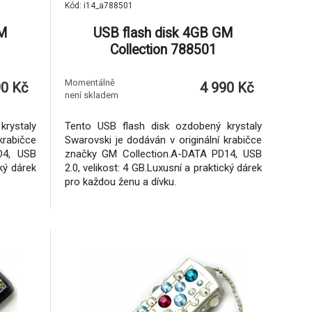
Kód: i14_a788501
GM
USB flash disk 4GB GM
Collection 788501
Momentálně
90 Kč
4 990 Kč
není skladem
rystaly
Tento USB flash disk ozdobený krystaly
krabičce
Swarovski je dodáván v originální krabičce
D4, USB
značky GM Collection.A-DATA PD14, USB
cký dárek
2.0, velikost: 4 GB.Luxusní a praktický dárek
pro každou ženu a dívku.