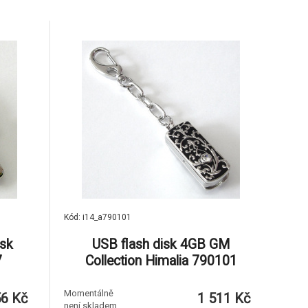
Kód: i14_a790101
isk
USB flash disk 4GB GM
7
Collection Himalia 790101
Momentálně
56 Kč
1 511 Kč
není skladem