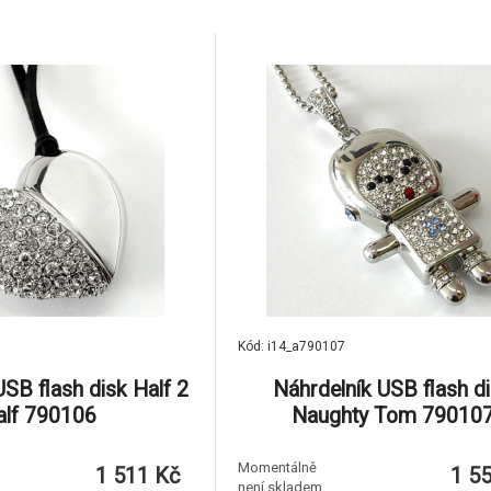
Kód: i14_a790107
USB flash disk Half 2
Náhrdelník USB flash d
alf 790106
Naughty Tom 79010
Momentálně
1 511 Kč
1 5
není skladem