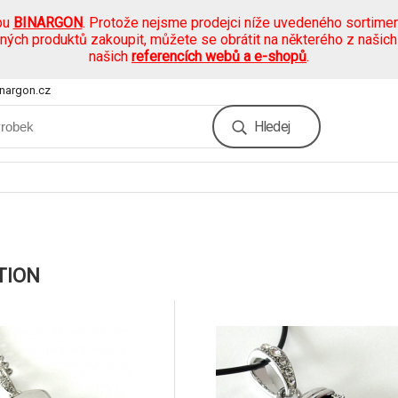
pu
BINARGON
. Protože nejsme prodejci níže uvedeného sortimen
ených produktů zakoupit, můžete se obrátit na některého z našic
našich
referencích webů a e-shopů
.
nargon.cz
Hledej
TION