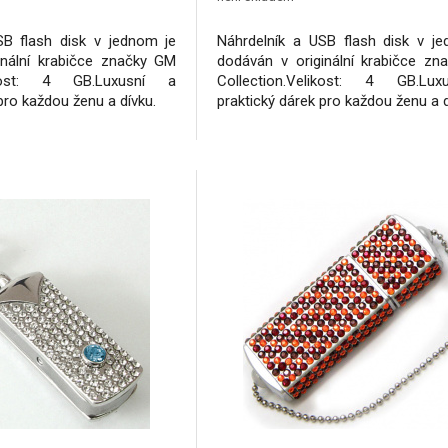
SB flash disk v jednom je
Náhrdelník a USB flash disk v j
inální krabičce značky GM
dodáván v originální krabičce z
likost: 4 GB.Luxusní a
Collection.Velikost: 4 GB.Lu
pro každou ženu a dívku.
praktický dárek pro každou ženu a d