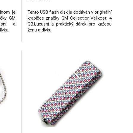
ednom je
Tento USB flash disk je dodáván v originální
načky GM
krabičce značky GM Collection.Velikost: 4
xusní a
GB.Luxusní a praktický dárek pro každou
ívku.
ženu a dívku.