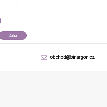
Další
obchod@binargon.cz