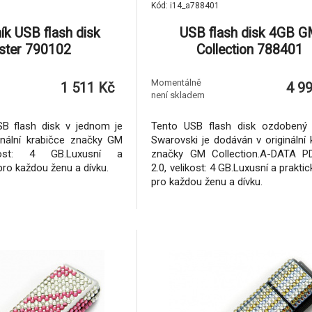
Kód: i14_a788401
ík USB flash disk
USB flash disk 4GB 
ster 790102
Collection 788401
Momentálně
1 511 Kč
4 9
není skladem
SB flash disk v jednom je
Tento USB flash disk ozdobený k
inální krabičce značky GM
Swarovski je dodáván v originální 
likost: 4 GB.Luxusní a
značky GM Collection.A-DATA P
pro každou ženu a dívku.
2.0, velikost: 4 GB.Luxusní a prakti
pro každou ženu a dívku.