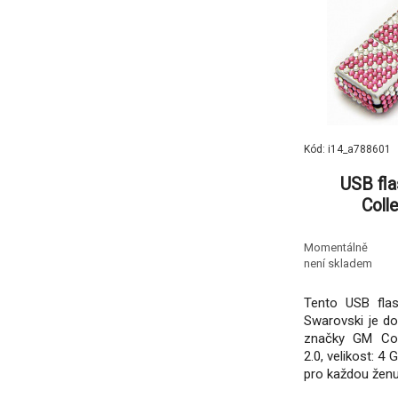
Kód: i14_a788601
USB fl
Coll
Momentálně
není skladem
Tento USB flas
Swarovski je do
značky GM Col
2.0, velikost: 4
pro každou ženu