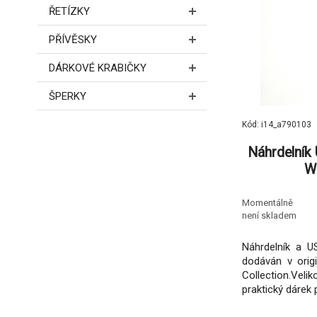
ŘETÍZKY
PŘÍVĚSKY
DÁRKOVÉ KRABIČKY
ŠPERKY
Kód: i14_a790103
Náhrdelník 
W
Momentálně
není skladem
Náhrdelník a U
dodáván v orig
Collection.Ve
praktický dárek 