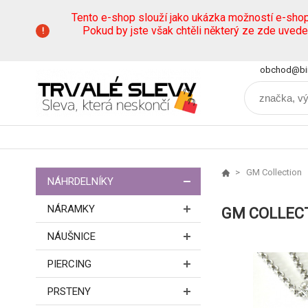
Tento e-shop slouží jako ukázka možností e-sho
Pokud by jste však chtěli některý ze zde uved
obchod@bi
GM Collection
NÁHRDELNÍKY
NÁRAMKY
GM COLLEC
NÁUŠNICE
PIERCING
PRSTENY