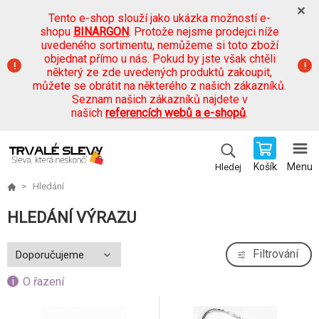
Tento e-shop slouží jako ukázka možností e-
shopu
BINARGON
. Protože nejsme prodejci níže
uvedeného sortimentu, nemůžeme si toto zboží
objednat přímo u nás. Pokud by jste však chtěli
některý ze zde uvedených produktů zakoupit,
můžete se obrátit na některého z našich zákazníků.
Seznam našich zákazníků najdete v
našich
referencích webů a e-shopů
.
Košík
Menu
Hledej
Hledání
HLEDÁNÍ VÝRAZU
Filtrování
O řazení