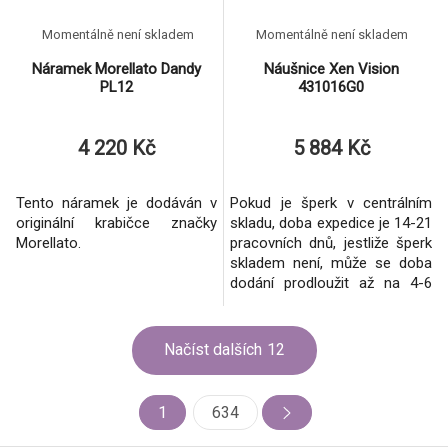
Momentálně není skladem
Momentálně není skladem
Náramek Morellato Dandy
Náušnice Xen Vision
PL12
431016G0
4 220 Kč
5 884 Kč
Tento náramek je dodáván v
Pokud je šperk v centrálním
originální krabičce značky
skladu, doba expedice je 14-21
Morellato.
pracovních dnů, jestliže šperk
skladem není, může se doba
dodání prodloužit až na 4-6
týdnů.
Načíst dalších
12
1
634