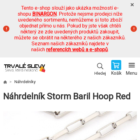
Tento e-shop slouží jako ukázka možností e-
shopu
BINARGON
. Protože nejsme prodejci níže
uvedeného sortimentu, nemůžeme si toto zboží
objednat přímo u nás. Pokud by jste však chtěli
některý ze zde uvedených produktů zakoupit,
můžete se obrátit na některého z našich zákazníků.
Seznam našich zákazníků najdete v
našich
referencích webů a e-shopů
.
Košík
Menu
Hledej
Náhrdelníky
Náhrdelník Storm Baril Hoop Red