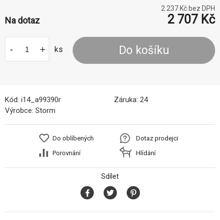
2 237
Kč bez DPH
2 707
Kč
Na dotaz
-
+
Do košíku
ks
Kód:
i14_a99390r
Záruka:
24
Výrobce:
Storm
Do oblíbených
Dotaz prodejci
Porovnání
Hlídání
Sdílet