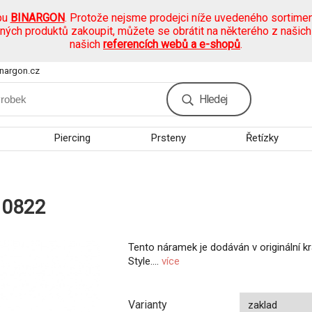
pu
BINARGON
. Protože nejsme prodejci níže uvedeného sortimen
ených produktů zakoupit, můžete se obrátit na některého z našic
našich
referencích webů a e-shopů
.
nargon.cz
Hledej
Piercing
Prsteny
Řetízky
10822
Tento náramek je dodáván v originální k
Style....
více
Varianty