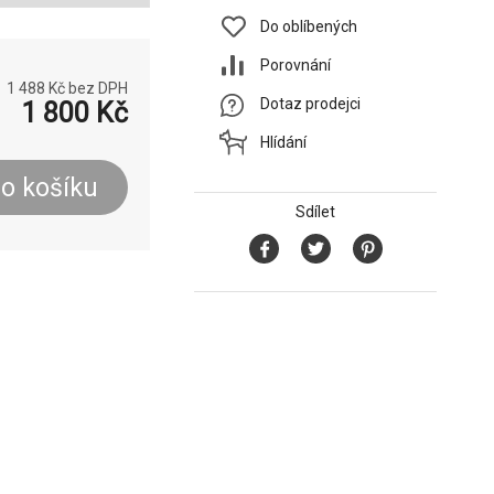
Do oblíbených
Porovnání
1 488
Kč bez DPH
Dotaz prodejci
1 800
Kč
Hlídání
o košíku
Sdílet