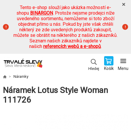
Tento e-shop slouží jako ukázka možností e-
shopu
BINARGON
. Protože nejsme prodejci níže
uvedeného sortimentu, nemůžeme si toto zboží
objednat přímo u nás. Pokud by jste však chtěli
některý ze zde uvedených produktů zakoupit,
můžete se obrátit na některého z našich zákazníků.
Seznam našich zákazníků najdete v
našich
referencích webů a e-shopů
.
Košík
Menu
Hledej
Náramky
Náramek Lotus Style Woman
111726