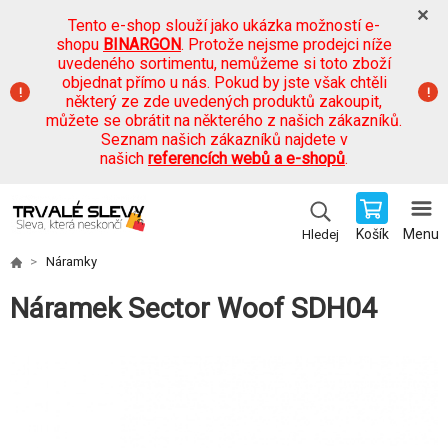
Tento e-shop slouží jako ukázka možností e-
shopu
BINARGON
. Protože nejsme prodejci níže
uvedeného sortimentu, nemůžeme si toto zboží
objednat přímo u nás. Pokud by jste však chtěli
některý ze zde uvedených produktů zakoupit,
můžete se obrátit na některého z našich zákazníků.
Seznam našich zákazníků najdete v
našich
referencích webů a e-shopů
.
Košík
Menu
Hledej
Náramky
Náramek Sector Woof SDH04