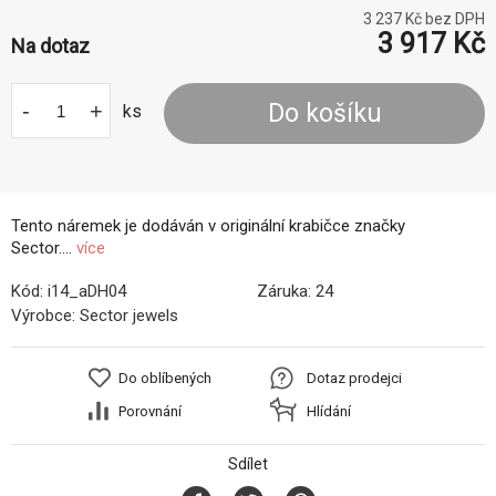
3 237
Kč bez DPH
3 917
Kč
Na dotaz
-
+
Do košíku
ks
Tento náremek je dodáván v originální krabičce značky
Sector....
více
Kód:
i14_aDH04
Záruka:
24
Výrobce:
Sector jewels
Do oblíbených
Dotaz prodejci
Porovnání
Hlídání
Sdílet