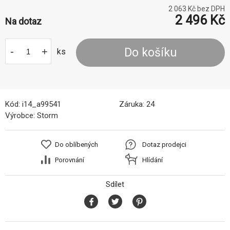
2 063
Kč bez DPH
2 496
Kč
Na dotaz
-
+
Do košíku
ks
Kód:
i14_a99541
Záruka:
24
Výrobce:
Storm
Do oblíbených
Dotaz prodejci
Porovnání
Hlídání
Sdílet