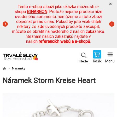
Tento e-shop slouží jako ukázka možností e-
shopu
BINARGON
. Protože nejsme prodejci níže
uvedeného sortimentu, nemůžeme si toto zboží
objednat přímo u nás. Pokud by jste však chtěli
některý ze zde uvedených produktů zakoupit,
můžete se obrátit na některého z našich zákazníků.
Seznam našich zákazníků najdete v
našich
referencích webů a e-shopů
.
Košík
Menu
Hledej
Náramky
Náramek Storm Kreise Heart