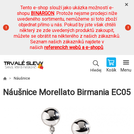
Tento e-shop slouží jako ukázka možností e-
shopu
BINARGON
. Protože nejsme prodejci níže
uvedeného sortimentu, nemůžeme si toto zboží
objednat přímo u nás. Pokud by jste však chtěli
některý ze zde uvedených produktů zakoupit,
můžete se obrátit na některého z našich zákazníků.
Seznam našich zákazníků najdete v
našich
referencích webů a e-shopů
.
Košík
Menu
Hledej
Náušnice
Náušnice Morellato Birmania EC05