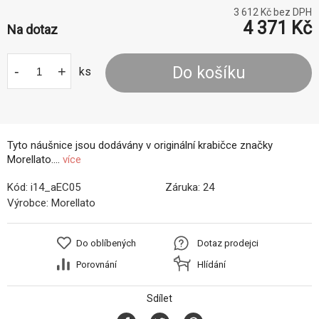
3 612
Kč bez DPH
4 371
Kč
Na dotaz
-
+
Do košíku
ks
Tyto náušnice jsou dodávány v originální krabičce značky
Morellato....
více
Kód:
i14_aEC05
Záruka:
24
Výrobce:
Morellato
Do oblíbených
Dotaz prodejci
Porovnání
Hlídání
Sdílet