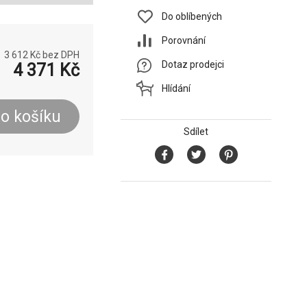
Do oblíbených
Porovnání
3 612
Kč bez DPH
Dotaz prodejci
4 371
Kč
Hlídání
o košíku
Sdílet