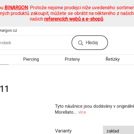
pu
BINARGON
. Protože nejsme prodejci níže uvedeného sortimen
ených produktů zakoupit, můžete se obrátit na některého z našic
našich
referencích webů a e-shopů
.
nargon.cz
Hledej
Piercing
Prsteny
Řetízky
C11
Tyto náušnice jsou dodávány v origináln
Morellato....
více
Varianty