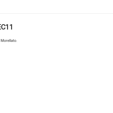
EC11
 Morellato.