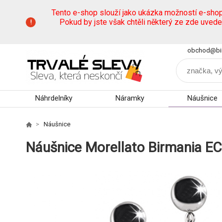
Tento e-shop slouží jako ukázka možností e-sho
Pokud by jste však chtěli některý ze zde uved
obchod@bi
Náhrdelníky
Náramky
Náušnice
Náušnice
Náušnice Morellato Birmania E