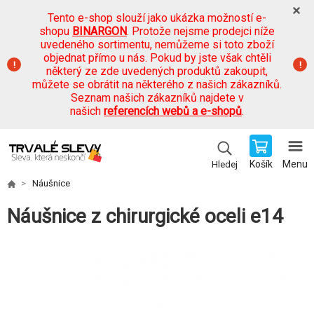
Tento e-shop slouží jako ukázka možností e-
shopu
BINARGON
. Protože nejsme prodejci níže
uvedeného sortimentu, nemůžeme si toto zboží
objednat přímo u nás. Pokud by jste však chtěli
některý ze zde uvedených produktů zakoupit,
můžete se obrátit na některého z našich zákazníků.
Seznam našich zákazníků najdete v
našich
referencích webů a e-shopů
.
Košík
Menu
Hledej
Náušnice
Náušnice z chirurgické oceli e14