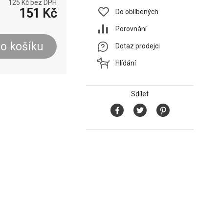
125
Kč bez DPH
151
Kč
Do oblíbených
Porovnání
o košíku
Dotaz prodejci
Hlídání
Sdílet