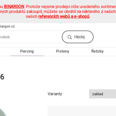
pu
BINARGON
. Protože nejsme prodejci níže uvedeného sortimen
ených produktů zakoupit, můžete se obrátit na některého z našic
našich
referencích webů a e-shopů
.
nargon.cz
Hledej
Piercing
Prsteny
Řetízky
06
Varianty