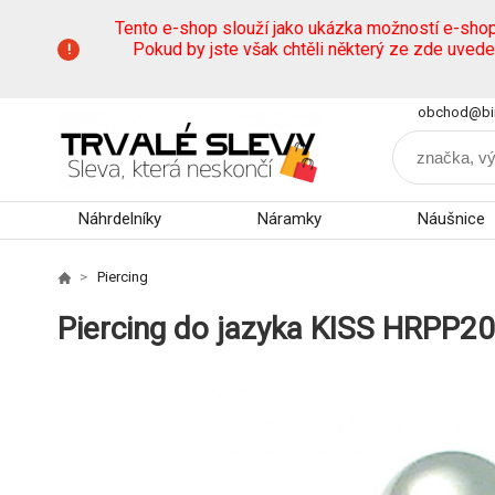
Tento e-shop slouží jako ukázka možností e-sho
Pokud by jste však chtěli některý ze zde uved
obchod@bi
Náhrdelníky
Náramky
Náušnice
Piercing
Piercing do jazyka KISS HRPP2