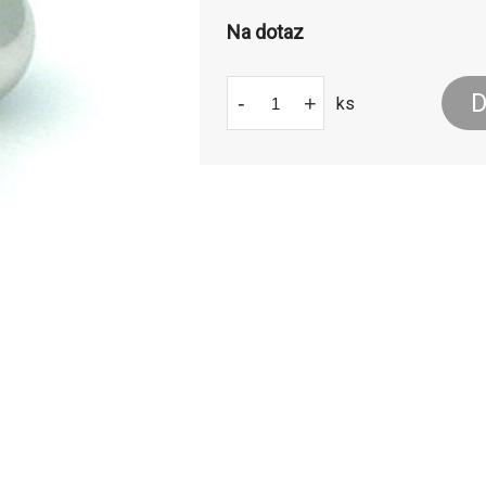
Na dotaz
D
-
+
ks