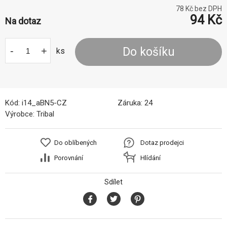
78
Kč bez DPH
94
Kč
Na dotaz
-
+
Do košíku
ks
Kód:
i14_aBN5-CZ
Záruka:
24
Výrobce:
Tribal
Do oblíbených
Dotaz prodejci
Porovnání
Hlídání
Sdílet