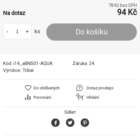
78
Kč bez DPH
94
Kč
Na dotaz
-
+
Do košíku
ks
Kód:
i14_aBNS01-AQUA
Záruka:
24
Výrobce:
Tribal
Do oblíbených
Dotaz prodejci
Porovnání
Hlídání
Sdílet