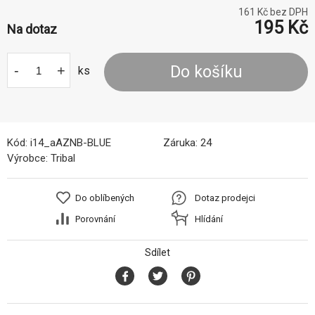
161
Kč bez DPH
195
Kč
Na dotaz
-
+
Do košíku
ks
Kód:
i14_aAZNB-BLUE
Záruka:
24
Výrobce:
Tribal
Do oblíbených
Dotaz prodejci
Porovnání
Hlídání
Sdílet