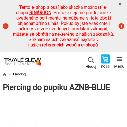
Tento e-shop slouží jako ukázka možností e-
shopu
BINARGON
. Protože nejsme prodejci níže
uvedeného sortimentu, nemůžeme si toto zboží
objednat přímo u nás. Pokud by jste však chtěli
některý ze zde uvedených produktů zakoupit,
můžete se obrátit na některého z našich zákazníků.
Seznam našich zákazníků najdete v
našich
referencích webů a e-shopů
.
Košík
Menu
Hledej
Piercing
Piercing do pupíku AZNB-BLUE