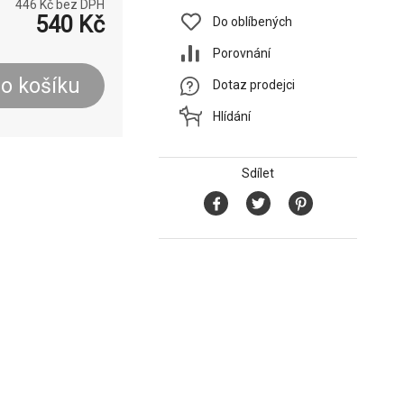
446
Kč bez DPH
540
Kč
Do oblíbených
Porovnání
o košíku
Dotaz prodejci
Hlídání
Sdílet