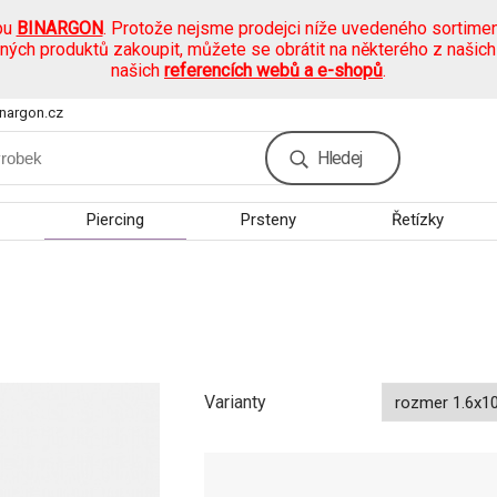
pu
BINARGON
. Protože nejsme prodejci níže uvedeného sortimen
ených produktů zakoupit, můžete se obrátit na některého z našic
našich
referencích webů a e-shopů
.
nargon.cz
Hledej
Piercing
Prsteny
Řetízky
Varianty