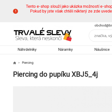
Tento e-shop slouží jako ukázka možností e-sho
Pokud by jste však chtěli některý ze zde uved
obchod@bi
Náhrdelníky
Náramky
Náušnice
Piercing
Piercing do pupíku XBJ5_4j