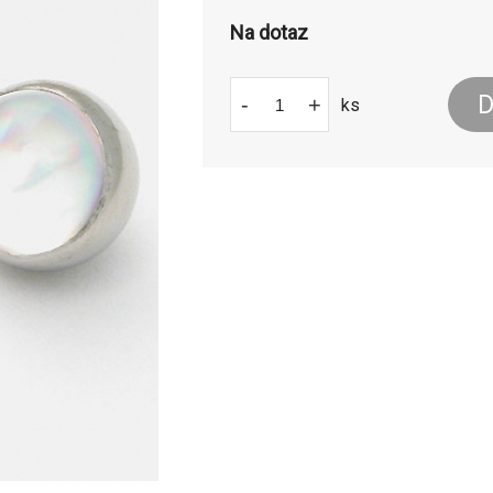
Na dotaz
D
-
+
ks