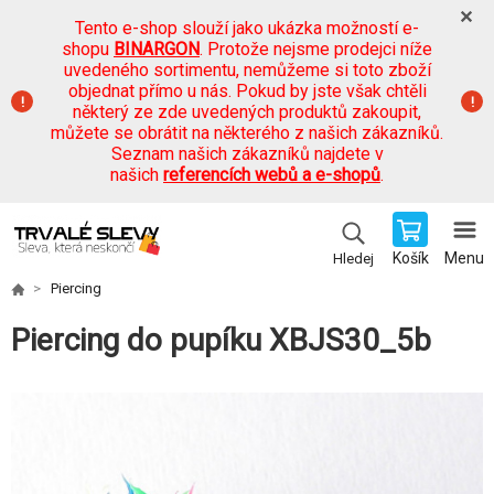
Tento e-shop slouží jako ukázka možností e-
shopu
BINARGON
. Protože nejsme prodejci níže
uvedeného sortimentu, nemůžeme si toto zboží
objednat přímo u nás. Pokud by jste však chtěli
některý ze zde uvedených produktů zakoupit,
můžete se obrátit na některého z našich zákazníků.
Seznam našich zákazníků najdete v
našich
referencích webů a e-shopů
.
Košík
Menu
Hledej
Piercing
Piercing do pupíku XBJS30_5b