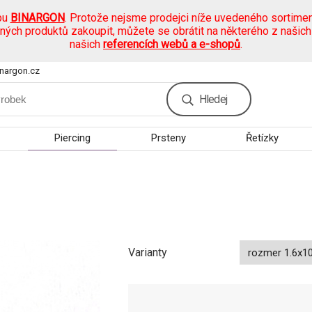
pu
BINARGON
. Protože nejsme prodejci níže uvedeného sortimen
ených produktů zakoupit, můžete se obrátit na některého z našic
našich
referencích webů a e-shopů
.
nargon.cz
Hledej
Piercing
Prsteny
Řetízky
Varianty