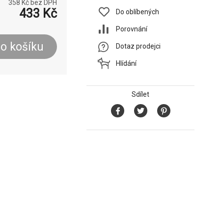
358
Kč bez DPH
433
Kč
Do oblíbených
Porovnání
o košíku
Dotaz prodejci
Hlídání
Sdílet