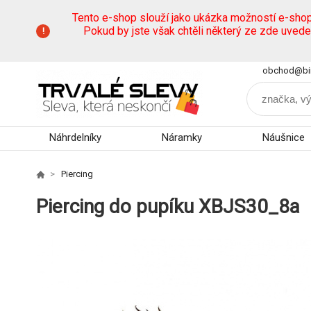
Tento e-shop slouží jako ukázka možností e-sho
Pokud by jste však chtěli některý ze zde uved
obchod@bi
Náhrdelníky
Náramky
Náušnice
Piercing
Piercing do pupíku XBJS30_8a