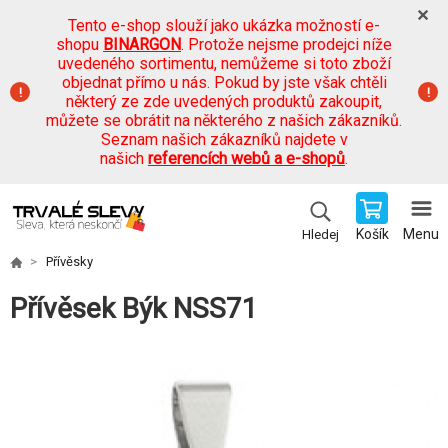
Tento e-shop slouží jako ukázka možností e-
shopu
BINARGON
. Protože nejsme prodejci níže
uvedeného sortimentu, nemůžeme si toto zboží
objednat přímo u nás. Pokud by jste však chtěli
některý ze zde uvedených produktů zakoupit,
můžete se obrátit na některého z našich zákazníků.
Seznam našich zákazníků najdete v
našich
referencích webů a e-shopů
.
Košík
Menu
Hledej
Přívěsky
Přívěsek Býk NSS71