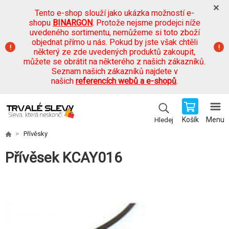
Tento e-shop slouží jako ukázka možností e-
shopu
BINARGON
. Protože nejsme prodejci níže
uvedeného sortimentu, nemůžeme si toto zboží
objednat přímo u nás. Pokud by jste však chtěli
některý ze zde uvedených produktů zakoupit,
můžete se obrátit na některého z našich zákazníků.
Seznam našich zákazníků najdete v
našich
referencích webů a e-shopů
.
Košík
Menu
Hledej
Přívěsky
Přívěsek KCAY016