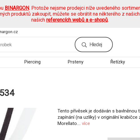
pu
BINARGON
. Protože nejsme prodejci níže uvedeného sortimen
ených produktů zakoupit, můžete se obrátit na některého z našic
našich
referencích webů a e-shopů
.
nargon.cz
Hledej
Piercing
Prsteny
Řetízky
8534
Tento přívěsek je dodáván s bavlněnou 
zapínání (na uzlíky) v originální krabičce
Morellato....
více