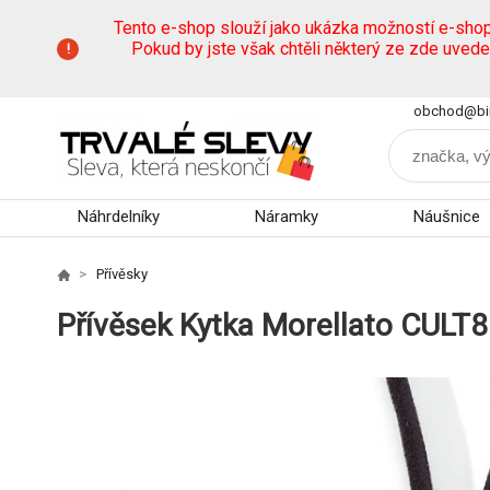
Tento e-shop slouží jako ukázka možností e-sho
Pokud by jste však chtěli některý ze zde uved
obchod@bi
Náhrdelníky
Náramky
Náušnice
Přívěsky
Přívěsek Kytka Morellato CULT