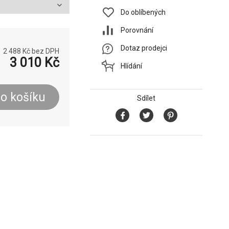
Do oblíbených
Porovnání
Dotaz prodejci
2 488
Kč bez DPH
3 010
Kč
Hlídání
o košíku
Sdílet