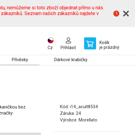
tu, nemůžeme si toto zboží objednat přímo u nás.
h zákazníků. Seznam našich zákazníků najdete v
Košík
je prázdný
Cz
Přihlásit
Přívěsky
Dárkové krabičky
Kód:
i14_acult8534
tkaničkou bez
 značky
Záruka:
24
Výrobce:
Morellato