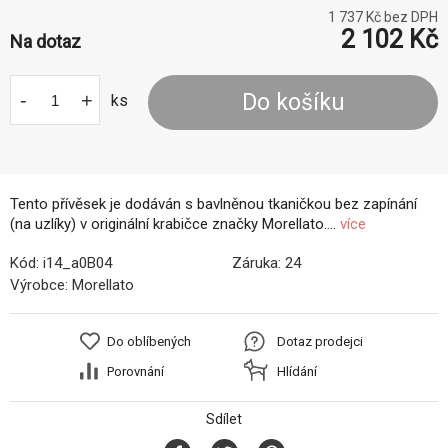
1 737
Kč bez DPH
2 102
Kč
Na dotaz
-
+
Do košíku
ks
Tento přívěsek je dodáván s bavlněnou tkaničkou bez zapínání
(na uzlíky) v originální krabičce značky Morellato....
více
Kód:
i14_a0B04
Záruka:
24
Výrobce:
Morellato
Do oblíbených
Dotaz prodejci
Porovnání
Hlídání
Sdílet