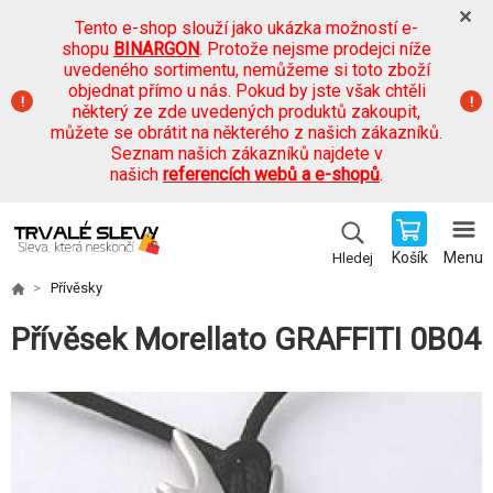
Tento e-shop slouží jako ukázka možností e-
shopu
BINARGON
. Protože nejsme prodejci níže
uvedeného sortimentu, nemůžeme si toto zboží
objednat přímo u nás. Pokud by jste však chtěli
některý ze zde uvedených produktů zakoupit,
můžete se obrátit na některého z našich zákazníků.
Seznam našich zákazníků najdete v
našich
referencích webů a e-shopů
.
Košík
Menu
Hledej
Přívěsky
Přívěsek Morellato GRAFFITI 0B04