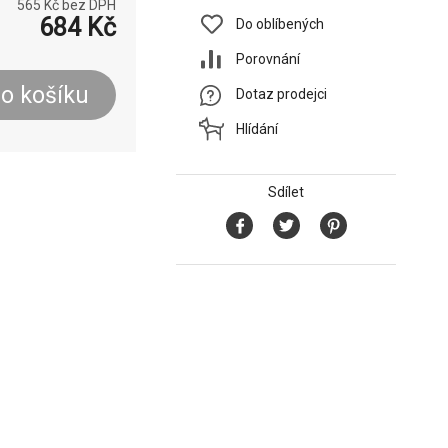
565
Kč bez DPH
684
Kč
Do oblíbených
Porovnání
o košíku
Dotaz prodejci
Hlídání
Sdílet