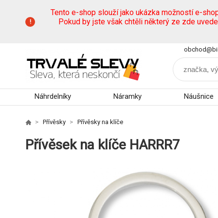
Tento e-shop slouží jako ukázka možností e-sho
Pokud by jste však chtěli některý ze zde uved
obchod@bi
Náhrdelníky
Náramky
Náušnice
Přívěsky
Přívěsky na klíče
Přívěsek na klíče HARRR7