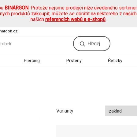
pu
BINARGON
. Protože nejsme prodejci níže uvedeného sortimen
ených produktů zakoupit, můžete se obrátit na některého z našic
našich
referencích webů a e-shopů
.
nargon.cz
Hledej
Piercing
Prsteny
Řetízky
Varianty