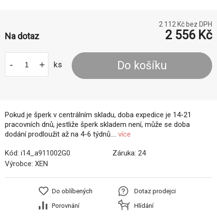
2 112
Kč bez DPH
2 556
Kč
Na dotaz
-
+
Do košíku
ks
Pokud je šperk v centrálním skladu, doba expedice je 14-21
pracovních dnů, jestliže šperk skladem není, může se doba
dodání prodloužit až na 4-6 týdnů....
více
Kód:
i14_a911002G0
Záruka:
24
Výrobce:
XEN
Do oblíbených
Dotaz prodejci
Porovnání
Hlídání