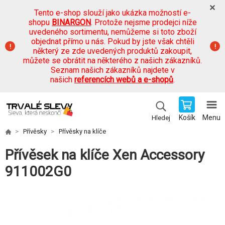
Tento e-shop slouží jako ukázka možností e-
shopu
BINARGON
. Protože nejsme prodejci níže
uvedeného sortimentu, nemůžeme si toto zboží
objednat přímo u nás. Pokud by jste však chtěli
některý ze zde uvedených produktů zakoupit,
můžete se obrátit na některého z našich zákazníků.
Seznam našich zákazníků najdete v
našich
referencích webů a e-shopů
.
Košík
Menu
Hledej
Přívěsky
Přívěsky na klíče
Přívěsek na klíče Xen Accessory
911002G0