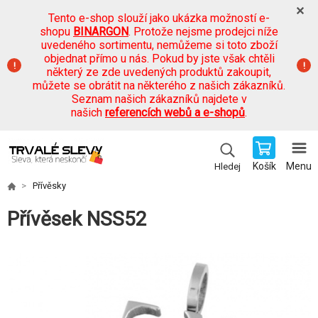
Tento e-shop slouží jako ukázka možností e-
shopu
BINARGON
. Protože nejsme prodejci níže
uvedeného sortimentu, nemůžeme si toto zboží
objednat přímo u nás. Pokud by jste však chtěli
některý ze zde uvedených produktů zakoupit,
můžete se obrátit na některého z našich zákazníků.
Seznam našich zákazníků najdete v
našich
referencích webů a e-shopů
.
Košík
Menu
Hledej
Přívěsky
Přívěsek NSS52