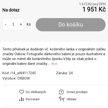
1 612
Kč bez DPH
1 951
Kč
Na dotaz
-
+
Do košíku
ks
Tento přívěsek je dodáván vč. koženého lanka v originálním sáčku
značky Oxbow. Fotografie dárkového balení je pouze ilustrativní a
může se měnit dle konkrétního šperku.Vždy se však jedná o
originální balení dané značky....
více
Kód:
i14_aW4117245
Záruka:
24
Výrobce:
OXBOW
Do oblíbených
Dotaz prodejci
Porovnání
Hlídání