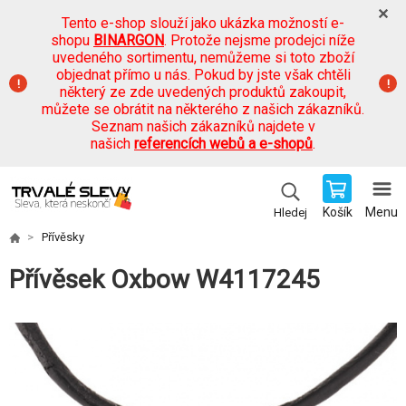
Tento e-shop slouží jako ukázka možností e-
shopu
BINARGON
. Protože nejsme prodejci níže
uvedeného sortimentu, nemůžeme si toto zboží
objednat přímo u nás. Pokud by jste však chtěli
některý ze zde uvedených produktů zakoupit,
můžete se obrátit na některého z našich zákazníků.
Seznam našich zákazníků najdete v
našich
referencích webů a e-shopů
.
Košík
Menu
Hledej
Přívěsky
Přívěsek Oxbow W4117245