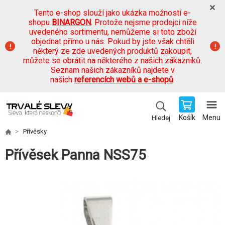
Tento e-shop slouží jako ukázka možností e-
shopu
BINARGON
. Protože nejsme prodejci níže
uvedeného sortimentu, nemůžeme si toto zboží
objednat přímo u nás. Pokud by jste však chtěli
některý ze zde uvedených produktů zakoupit,
můžete se obrátit na některého z našich zákazníků.
Seznam našich zákazníků najdete v
našich
referencích webů a e-shopů
.
Košík
Menu
Hledej
Přívěsky
Přívěsek Panna NSS75