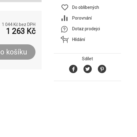
Do oblíbených
Porovnání
1 044
Kč bez DPH
Dotaz prodejci
1 263
Kč
Hlídání
o košíku
Sdílet