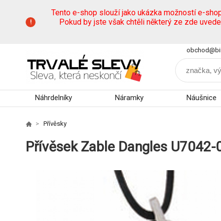
Tento e-shop slouží jako ukázka možností e-sho
Pokud by jste však chtěli některý ze zde uved
obchod@bi
Náhrdelníky
Náramky
Náušnice
Přívěsky
Přívěsek Zable Dangles U7042-