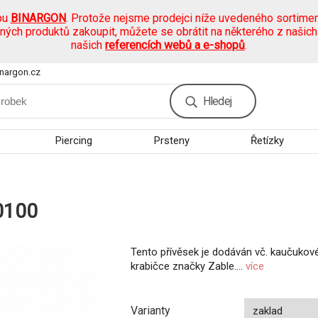
pu
BINARGON
. Protože nejsme prodejci níže uvedeného sortimen
ených produktů zakoupit, můžete se obrátit na některého z našic
našich
referencích webů a e-shopů
.
nargon.cz
Hledej
Piercing
Prsteny
Řetízky
0100
Tento přívěsek je dodáván vč. kaučukovéh
krabičce značky Zable....
více
Varianty