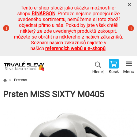
Tento e-shop slouží jako ukázka možností e-
shopu
BINARGON
. Protože nejsme prodejci níže
uvedeného sortimentu, nemůžeme si toto zboží
objednat přímo u nás. Pokud by jste však chtěli
některý ze zde uvedených produktů zakoupit,
můžete se obrátit na některého z našich zákazníků.
Seznam našich zákazníků najdete v
našich
referencích webů a e-shopů
.
Košík
Menu
Hledej
Prsteny
Prsten MISS SIXTY M0405