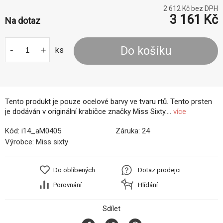
2 612
Kč bez DPH
3 161
Kč
Na dotaz
-
+
Do košíku
ks
Tento produkt je pouze ocelové barvy ve tvaru rtů. Tento prsten
je dodáván v originální krabičce značky Miss Sixty....
více
Kód:
i14_aM0405
Záruka:
24
Výrobce:
Miss sixty
Do oblíbených
Dotaz prodejci
Porovnání
Hlídání
Sdílet