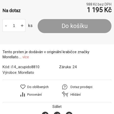
988
Kč bez DPH
1 195
Kč
Na dotaz
-
+
Do košíku
ks
Tento prsten je dodáván v originální krabičce značky
Morellato....
více
Kód:
i14_acupido8810
Záruka:
24
Výrobce:
Morellato
Do oblíbených
Dotaz prodejci
Porovnání
Hlídání
Sdílet