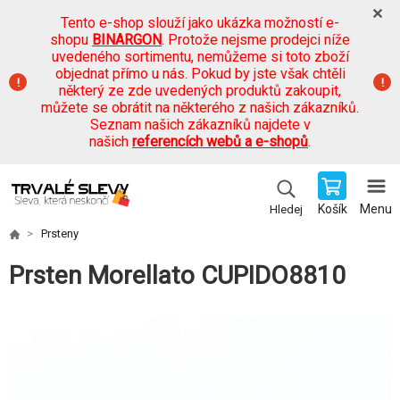
Tento e-shop slouží jako ukázka možností e-
shopu
BINARGON
. Protože nejsme prodejci níže
uvedeného sortimentu, nemůžeme si toto zboží
objednat přímo u nás. Pokud by jste však chtěli
některý ze zde uvedených produktů zakoupit,
můžete se obrátit na některého z našich zákazníků.
Seznam našich zákazníků najdete v
našich
referencích webů a e-shopů
.
Košík
Menu
Hledej
Prsteny
Prsten Morellato CUPIDO8810