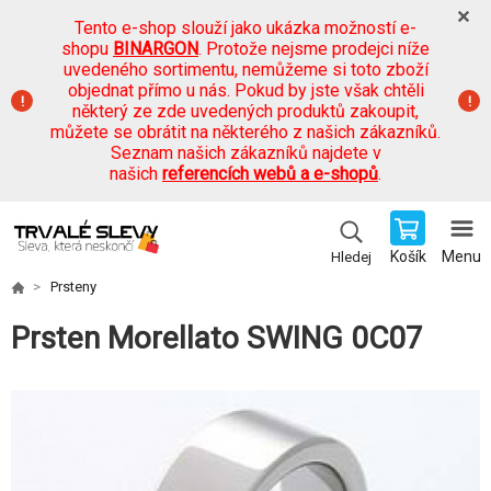
Tento e-shop slouží jako ukázka možností e-
shopu
BINARGON
. Protože nejsme prodejci níže
uvedeného sortimentu, nemůžeme si toto zboží
objednat přímo u nás. Pokud by jste však chtěli
některý ze zde uvedených produktů zakoupit,
můžete se obrátit na některého z našich zákazníků.
Seznam našich zákazníků najdete v
našich
referencích webů a e-shopů
.
Košík
Menu
Hledej
Prsteny
Prsten Morellato SWING 0C07