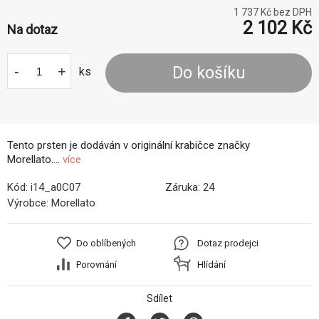
1 737
Kč bez DPH
2 102
Kč
Na dotaz
-
+
Do košíku
ks
Tento prsten je dodáván v originální krabičce značky
Morellato....
více
Kód:
i14_a0C07
Záruka:
24
Výrobce:
Morellato
Do oblíbených
Dotaz prodejci
Porovnání
Hlídání
Sdílet