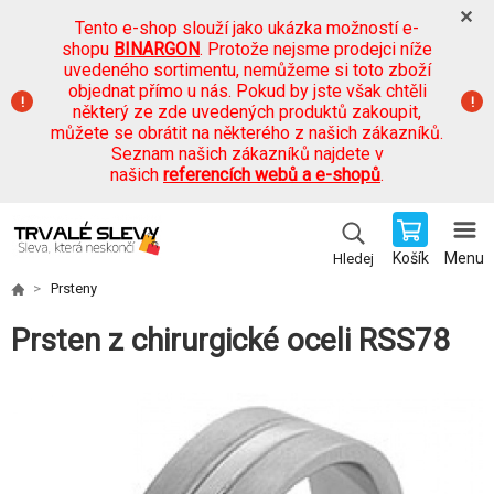
Tento e-shop slouží jako ukázka možností e-
shopu
BINARGON
. Protože nejsme prodejci níže
uvedeného sortimentu, nemůžeme si toto zboží
objednat přímo u nás. Pokud by jste však chtěli
některý ze zde uvedených produktů zakoupit,
můžete se obrátit na některého z našich zákazníků.
Seznam našich zákazníků najdete v
našich
referencích webů a e-shopů
.
Košík
Menu
Hledej
Prsteny
Prsten z chirurgické oceli RSS78