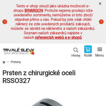
Tento e-shop slouží jako ukázka možností e-
shopu
BINARGON
. Protože nejsme prodejci níže
uvedeného sortimentu, nemůžeme si toto zboží
objednat přímo u nás. Pokud by jste však chtěli
některý ze zde uvedených produktů zakoupit,
můžete se obrátit na některého z našich zákazníků.
Seznam našich zákazníků najdete v
našich
referencích webů a e-shopů
.
Košík
Menu
Hledej
Prsteny
Prsten z chirurgické oceli
RSSO327