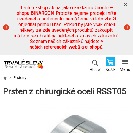
Tento e-shop slouží jako ukázka možností e-
shopu
BINARGON
. Protože nejsme prodejci níže
uvedeného sortimentu, nemůžeme si toto zboží
objednat přímo u nás. Pokud by jste však chtěli
některý ze zde uvedených produktů zakoupit,
můžete se obrátit na některého z našich zákazníků.
Seznam našich zákazníků najdete v
našich
referencích webů a e-shopů
.
Košík
Menu
Hledej
Prsteny
Prsten z chirurgické oceli RSST05