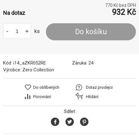
770
Kč bez DPH
932
Kč
Na dotaz
-
+
Do košíku
ks
Kód:
i14_aZKR052RE
Záruka:
24
Výrobce:
Zero Collection
Do oblíbených
Dotaz prodejci
Porovnání
Hlídání
Sdílet