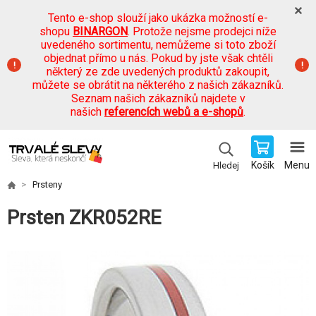
Tento e-shop slouží jako ukázka možností e-
shopu
BINARGON
. Protože nejsme prodejci níže
uvedeného sortimentu, nemůžeme si toto zboží
objednat přímo u nás. Pokud by jste však chtěli
některý ze zde uvedených produktů zakoupit,
můžete se obrátit na některého z našich zákazníků.
Seznam našich zákazníků najdete v
našich
referencích webů a e-shopů
.
Košík
Menu
Hledej
Prsteny
Prsten ZKR052RE