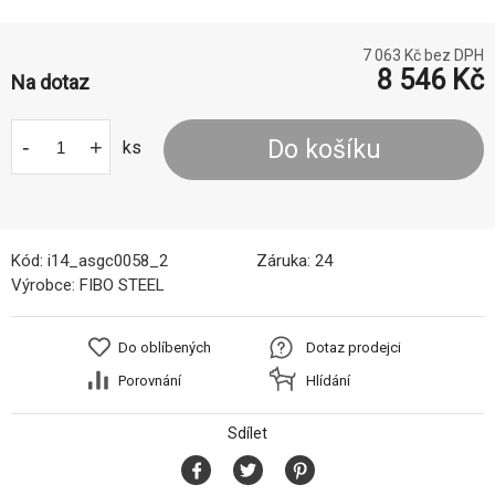
7 063
Kč bez DPH
8 546
Kč
Na dotaz
-
+
Do košíku
ks
Kód:
i14_asgc0058_2
Záruka:
24
Výrobce:
FIBO STEEL
Do oblíbených
Dotaz prodejci
Porovnání
Hlídání
Sdílet