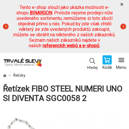
Tento e-shop slouží jako ukázka možností e-
shopu
BINARGON
. Protože nejsme prodejci níže
uvedeného sortimentu, nemůžeme si toto zboží
objednat přímo u nás. Pokud by jste však chtěli
některý ze zde uvedených produktů zakoupit,
můžete se obrátit na některého z našich zákazníků.
Seznam našich zákazníků najdete v
našich
referencích webů a e-shopů
.
Košík
Menu
Hledej
Řetízky
Řetízek FIBO STEEL NUMERI UNO
SI DIVENTA SGC0058 2