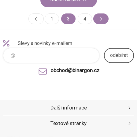
1
3
4
Slevy a novinky e-mailem
odebírat
obchod@binargon.cz
Další informace
Textové stránky