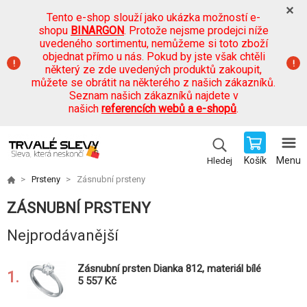
Tento e-shop slouží jako ukázka možností e-
shopu
BINARGON
. Protože nejsme prodejci níže
uvedeného sortimentu, nemůžeme si toto zboží
objednat přímo u nás. Pokud by jste však chtěli
některý ze zde uvedených produktů zakoupit,
můžete se obrátit na některého z našich zákazníků.
Seznam našich zákazníků najdete v
našich
referencích webů a e-shopů
.
Košík
Menu
Hledej
Prsteny
Zásnubní prsteny
ZÁSNUBNÍ PRSTENY
Nejprodávanější
Zásnubní prsten Dianka 812, materiál bílé
1.
zlato 585/1000, zirkon 4.0mm, váha: u
5 557 Kč
velikosti 54mm - 2.2