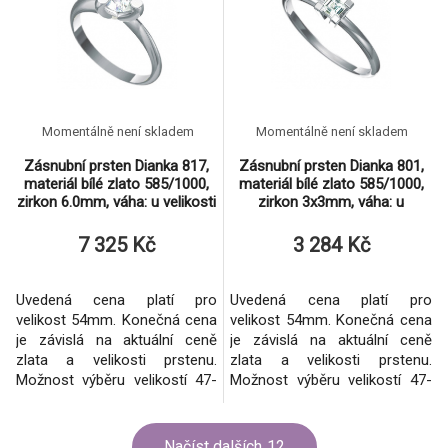
Momentálně není skladem
Momentálně není skladem
Zásnubní prsten Dianka 817,
Zásnubní prsten Dianka 801,
materiál bílé zlato 585/1000,
materiál bílé zlato 585/1000,
zirkon 6.0mm, váha: u velikosti
zirkon 3x3mm, váha: u
54mm - 2.9
velikosti 54mm - 1.3
7 325 Kč
3 284 Kč
Uvedená cena platí pro
Uvedená cena platí pro
velikost 54mm. Konečná cena
velikost 54mm. Konečná cena
je závislá na aktuální ceně
je závislá na aktuální ceně
zlata a velikosti prstenu.
zlata a velikosti prstenu.
Možnost výběru velikostí 47-
Možnost výběru velikostí 47-
71mm. Zhotovení i ze žlutého
71mm. Zhotovení i ze žlutého
zlata.
zlata.
Načíst dalších
12