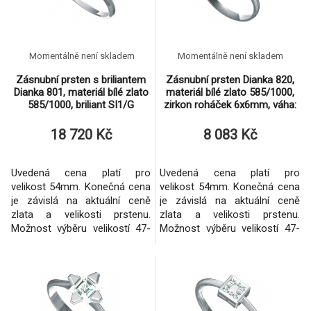
Momentálně není skladem
Momentálně není skladem
Zásnubní prsten s briliantem
Zásnubní prsten Dianka 820,
Dianka 801, materiál bílé zlato
materiál bílé zlato 585/1000,
585/1000, briliant SI1/G
zirkon roháček 6x6mm, váha:
3x3mm, váha: u
u velikosti 54
18 720 Kč
8 083 Kč
Uvedená cena platí pro
Uvedená cena platí pro
velikost 54mm. Konečná cena
velikost 54mm. Konečná cena
je závislá na aktuální ceně
je závislá na aktuální ceně
zlata a velikosti prstenu.
zlata a velikosti prstenu.
Možnost výběru velikostí 47-
Možnost výběru velikostí 47-
71mm. Zhotovení i ze žlutého
71mm. Osazení briliantem u
zlata.
tohoto prstenu nelze.
Možnost zhotovení i ze
žlutého zlata.