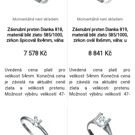
Momentálně není skladem
Momentálně není skladem
Zásnubní prsten Dianka 818,
Zásnubní prsten Dianka 819,
materiál bílé zlato 585/1000,
materiál bílé zlato 585/1000,
zirkon špicovál 8x4mm, váha:
zirkon ovál 8x6mm, váha: u
u velikosti 5
velikosti 54mm
7 578 Kč
8 841 Kč
Uvedená cena platí pro
Uvedená cena platí pro
velikost 54mm. Konečná cena
velikost 54mm. Konečná cena
je závislá na aktuální ceně
je závislá na aktuální ceně
zlata a velikosti prstenu.
zlata a velikosti prstenu.
Možnost výběru velikostí 47-
Možnost výběru velikostí 47-
71mm. Zhotovení i ze žlutého
71mm. Zhotovení i ze žlutého
zlata.
zlata.