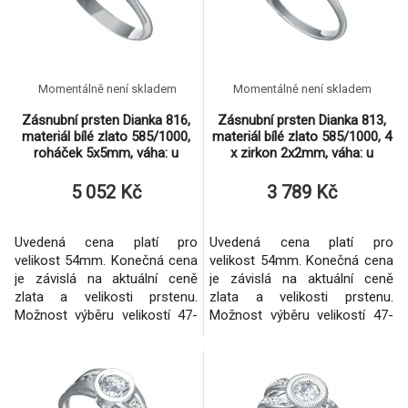
Momentálně není skladem
Momentálně není skladem
Zásnubní prsten Dianka 816,
Zásnubní prsten Dianka 813,
materiál bílé zlato 585/1000,
materiál bílé zlato 585/1000, 4
roháček 5x5mm, váha: u
x zirkon 2x2mm, váha: u
velikosti 54mm - 2.
velikosti 54mm -
5 052 Kč
3 789 Kč
Uvedená cena platí pro
Uvedená cena platí pro
velikost 54mm. Konečná cena
velikost 54mm. Konečná cena
je závislá na aktuální ceně
je závislá na aktuální ceně
zlata a velikosti prstenu.
zlata a velikosti prstenu.
Možnost výběru velikostí 47-
Možnost výběru velikostí 47-
71mm. Osazení briliantem u
71mm. Osazení briliantem u
tohoto prstenu nelze.
tohoto prstenu nelze.
Možnost zhotovení i ze
Možnost zhotovení i ze
žlutého zlata.
žlutého zlata.