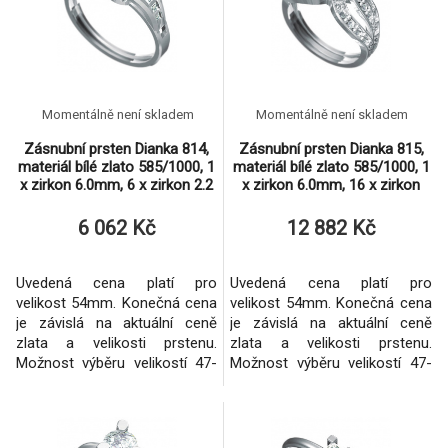
Momentálně není skladem
Momentálně není skladem
Zásnubní prsten Dianka 814,
Zásnubní prsten Dianka 815,
materiál bílé zlato 585/1000, 1
materiál bílé zlato 585/1000, 1
x zirkon 6.0mm, 6 x zirkon 2.2
x zirkon 6.0mm, 16 x zirkon
- 1.75mm,
1.75mm, 2 x
6 062 Kč
12 882 Kč
Uvedená cena platí pro
Uvedená cena platí pro
velikost 54mm. Konečná cena
velikost 54mm. Konečná cena
je závislá na aktuální ceně
je závislá na aktuální ceně
zlata a velikosti prstenu.
zlata a velikosti prstenu.
Možnost výběru velikostí 47-
Možnost výběru velikostí 47-
71mm. Osazení briliantem u
71mm. Zhotovení i ze žlutého
tohoto prstenu nelze.
zlata.
Možnost zhotovení i ze
žlutého zlata.