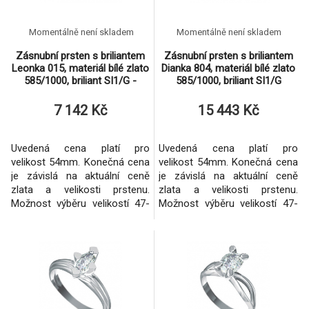
Zásnubní prsten s briliantem Leonka 010,
8.
Momentálně není skladem
Momentálně není skladem
materiál bílé zlato 585/1000, briliant SI1/G -
6 434 Kč
2.25 mm, vá
Zásnubní prsten s briliantem
Zásnubní prsten s briliantem
Leonka 015, materiál bílé zlato
Dianka 804, materiál bílé zlato
Zásnubní prsten s briliantem Dianka 819,
585/1000, briliant SI1/G -
585/1000, briliant SI1/G
9.
materiál bílé zlato 585/1000, briliant SI1/G
420 864 Kč
2.50mm, váh
3.5mm, váha: u
8x6mm, váha: u
7 142 Kč
15 443 Kč
Uvedená cena platí pro
Uvedená cena platí pro
velikost 54mm. Konečná cena
velikost 54mm. Konečná cena
je závislá na aktuální ceně
je závislá na aktuální ceně
zlata a velikosti prstenu.
zlata a velikosti prstenu.
Možnost výběru velikostí 47-
Možnost výběru velikostí 47-
71mm. V případě Vašeho
71mm. Zhotovení i ze žlutého
zájmu dodáme prsten s vyšší
zlata.
kvalitou briliantu. Možnost
zhotovení i ze žlutého zlata.