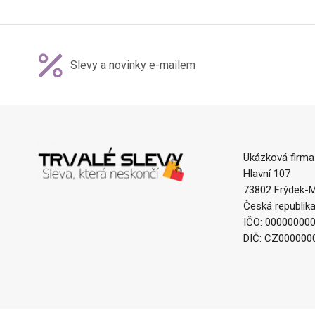
1ks 5.0mm, 10
Slevy a novinky e-mailem
Ukázková firma
Hlavní 107
73802 Frýdek-M
Česká republik
IČO: 00000000
DIČ: CZ000000