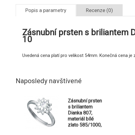
Popis a parametry
Recenze (0)
Zásnubní prsten s briliantem D
10
Uvedená cena platí pro velikost 54mm. Konečná cena je zá
Naposledy navštívené
Zásnubní prsten
s briliantem
Dianka 807,
materiál bílé
zlato 585/1000,
briliant SI1/G