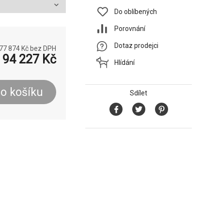
Do oblíbených
Porovnání
Dotaz prodejci
77 874
Kč bez DPH
94 227
Kč
Hlídání
o košíku
Sdílet