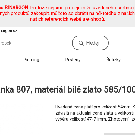
pu
BINARGON
. Protože nejsme prodejci níže uvedeného sortimen
ených produktů zakoupit, můžete se obrátit na některého z našic
našich
referencích webů a e-shopů
.
nargon.cz
Hledej
Piercing
Prsteny
Řetízky
anka 807, materiál bílé zlato 585/10
Uvedená cena platí pro velikost 54mm. 
závislá na aktuální ceně zlata a velikost
výběru velikostí 47-71mm. Zhotovení i ze 