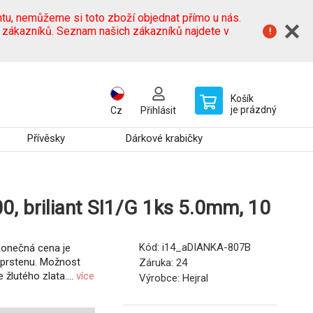
tu, nemůžeme si toto zboží objednat přímo u nás.
h zákazníků. Seznam našich zákazníků najdete v
Košík
je prázdný
Cz
Přihlásit
Přívěsky
Dárkové krabičky
00, briliant SI1/G 1ks 5.0mm, 10
Kód:
i14_aDIANKA-807B
Konečná cena je
i prstenu. Možnost
Záruka:
24
žlutého zlata....
více
Výrobce:
Hejral