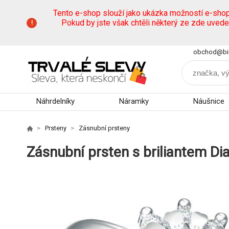
Tento e-shop slouží jako ukázka možností e-sho
Pokud by jste však chtěli některý ze zde uved
obchod@bi
Náhrdelníky
Náramky
Náušnice
Prsteny
Zásnubní prsteny
Zásnubní prsten s briliantem Di