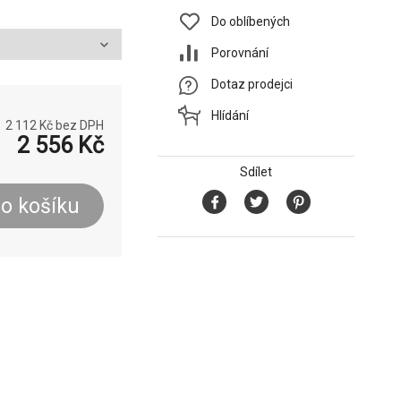
Do oblíbených
Porovnání
Dotaz prodejci
Hlídání
2 112
Kč bez DPH
2 556
Kč
Sdílet
o košíku