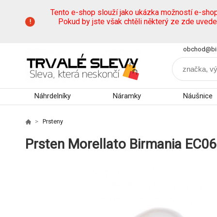
Tento e-shop slouží jako ukázka možností e-sho
Pokud by jste však chtěli některý ze zde uved
obchod@bi
Náhrdelníky
Náramky
Náušnice
Prsteny
Prsten Morellato Birmania EC06