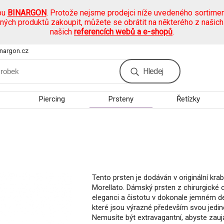
pu
BINARGON
. Protože nejsme prodejci níže uvedeného sortimen
ených produktů zakoupit, můžete se obrátit na některého z našic
našich
referencích webů a e-shopů
.
nargon.cz
Hledej
Piercing
Prsteny
Řetízky
Tento prsten je dodáván v originální kra
Morellato. Dámský prsten z chirurgické o
eleganci a čistotu v dokonale jemném de
které jsou výrazné především svou jedi
Nemusíte být extravagantní, abyste zaujal