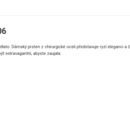
06
llato. Dámský prsten z chirurgické oceli představuje ryzí eleganci a
t extravagantní, abyste zaujala.