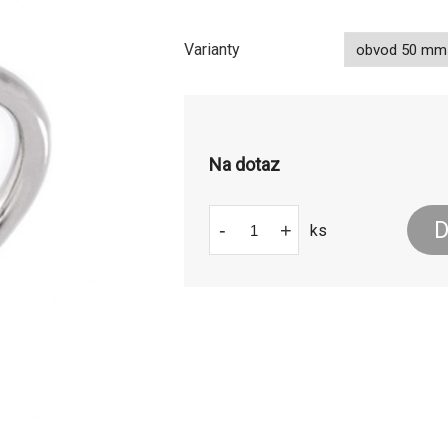
Varianty
Na dotaz
D
-
+
ks