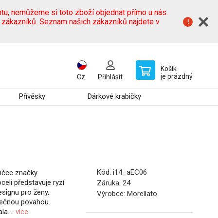
tu, nemůžeme si toto zboží objednat přímo u nás.
h zákazníků. Seznam našich zákazníků najdete v
Košík
je prázdný
Cz
Přihlásit
Přívěsky
Dárkové krabičky
Kód:
i14_aEC06
bičce značky
celi představuje ryzí
Záruka:
24
signu pro ženy,
Výrobce:
Morellato
nečnou povahou.
a....
více