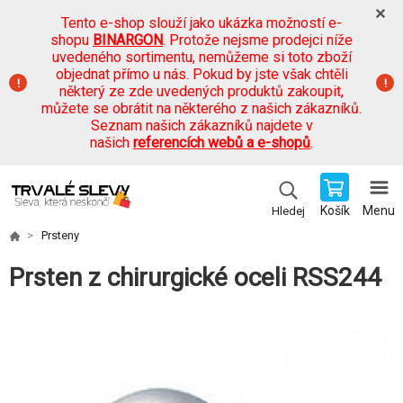
Tento e-shop slouží jako ukázka možností e-
shopu
BINARGON
. Protože nejsme prodejci níže
uvedeného sortimentu, nemůžeme si toto zboží
objednat přímo u nás. Pokud by jste však chtěli
některý ze zde uvedených produktů zakoupit,
můžete se obrátit na některého z našich zákazníků.
Seznam našich zákazníků najdete v
našich
referencích webů a e-shopů
.
Košík
Menu
Hledej
Prsteny
Prsten z chirurgické oceli RSS244