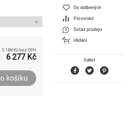
Do oblíbených
Porovnání
Dotaz prodejci
Hlídání
5 188
Kč bez DPH
6 277
Kč
Sdílet
o košíku