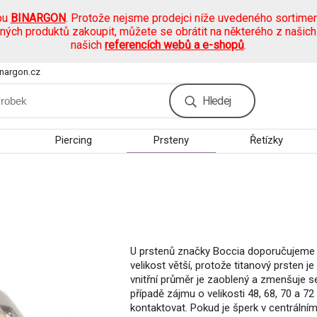
pu
BINARGON
. Protože nejsme prodejci níže uvedeného sortimen
ených produktů zakoupit, můžete se obrátit na některého z našic
našich
referencích webů a e-shopů
.
nargon.cz
Hledej
Piercing
Prsteny
Řetízky
U prstenů značky Boccia doporučujeme 
velikost větší, protože titanový prsten j
vnitřní průměr je zaoblený a zmenšuje s
případě zájmu o velikosti 48, 68, 70 a 
kontaktovat. Pokud je šperk v centrální