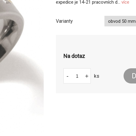
expedice je 14-21 pracovních d...
více
Varianty
Na dotaz
D
-
+
ks