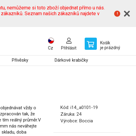
tu, nemůžeme si toto zboží objednat přímo u nás.
h zákazníků. Seznam našich zákazníků najdete v
Košík
je prázdný
Cz
Přihlásit
Přívěsky
Dárkové krabičky
Kód:
i14_a0101-19
objednávat vždy o
e zpracován tak, že
Záruka:
24
e tím reálný průměr.V
Výrobce:
Boccia
72 mm nás neváhejte
m skladu, doba